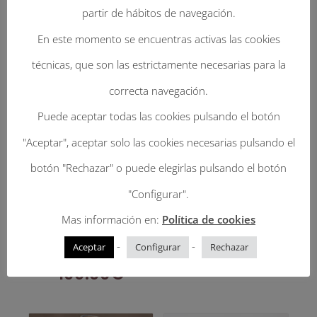
partir de hábitos de navegación.
En este momento se encuentras activas las cookies
técnicas, que son las estrictamente necesarias para la
correcta navegación.
Puede aceptar todas las cookies pulsando el botón
"Aceptar", aceptar solo las cookies necesarias pulsando el
botón "Rechazar" o puede elegirlas pulsando el botón
Guaso. Palma
Guaso. Palma
"Configurar".
imperial negra
Imperial natural
Mas información en:
Política de cookies
con cinta de
con cinta Oregón.
Cordón lazo.
-
-
89.00
€
Aceptar
Configurar
Rechazar
100.00
€