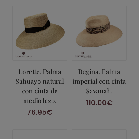
los
últimos
Lorette. Palma
Regina. Palma
Sahuayo natural
imperial con cinta
con cinta de
Savanah.
medio lazo.
110.00
€
76.95
€