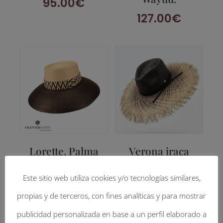
95.00
€
127.00
€
Lorette. Palma
Verona iraca
imperial bicolor
degradado negro
Este sitio web utiliza cookies y/o tecnologías similares,
con cinta Siux.
y natural con cinta
pin.
propias y de terceros, con fines analíticas y para mostrar
146.00
€
135.00
€
publicidad personalizada en base a un perfil elaborado a