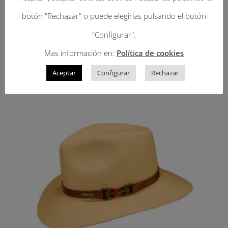
Imperial natural
botón "Rechazar" o puede elegirlas pulsando el botón
"Configurar".
Mas información en:
Política de cookies
Productos relacionados
-
-
Aceptar
Configurar
Rechazar