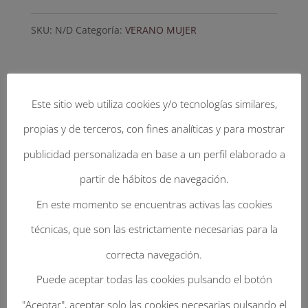
imperial
SKU:
N/D
Categoría:
VERANO MUJER
con
cinta
Savanah.
Información adicional
cantidad
Este sitio web utiliza cookies y/o tecnologías similares,
propias y de terceros, con fines analíticas y para mostrar
Información adicional
publicidad personalizada en base a un perfil elaborado a
partir de hábitos de navegación.
SELECCIONA TU TALLA
En este momento se encuentras activas las cookies
56, 57, 58, 59, 60, 61
técnicas, que son las estrictamente necesarias para la
correcta navegación.
SELECCIONA TU COLOR
Puede aceptar todas las cookies pulsando el botón
Palma Imperial camel, Palma
"Aceptar", aceptar solo las cookies necesarias pulsando el