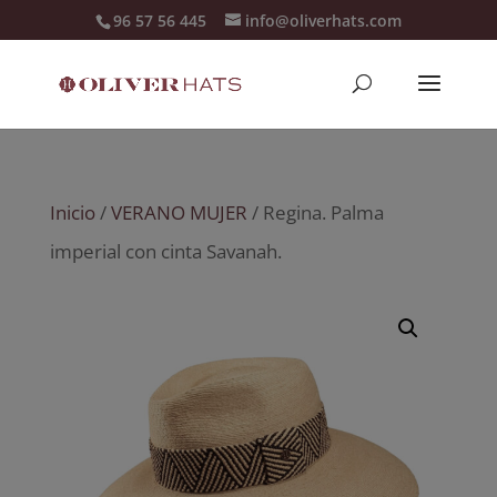
96 57 56 445
info@oliverhats.com
Inicio
/
VERANO MUJER
/ Regina. Palma
imperial con cinta Savanah.