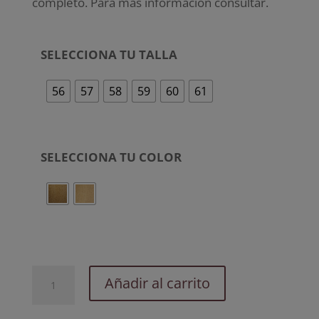
completo. Para más información consultar.
SELECCIONA TU TALLA
56
57
58
59
60
61
SELECCIONA TU COLOR
Regina.
Añadir al carrito
Palma