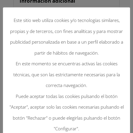
Información adicional
lazo
vivo.
Información adicional
Este sitio web utiliza cookies y/o tecnologías similares,
cantidad
propias y de terceros, con fines analíticas y para mostrar
SELECCIONA TU TALLA
publicidad personalizada en base a un perfil elaborado a
partir de hábitos de navegación.
54, 55, 56, 57, 58, 59, 60, 61
En este momento se encuentras activas las cookies
SELECCIONA TU COLOR
técnicas, que son las estrictamente necesarias para la
correcta navegación.
Panamá Camel, Panamá Natural
Puede aceptar todas las cookies pulsando el botón
"Aceptar", aceptar solo las cookies necesarias pulsando el
botón "Rechazar" o puede elegirlas pulsando el botón
Productos relacionados
"Configurar".