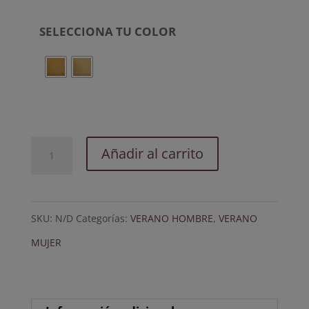
SELECCIONA TU COLOR
Gambler.
Añadir al carrito
Panamá
cuenca
SKU:
N/D
Categorías:
VERANO HOMBRE
,
VERANO
con
MUJER
cinta
de
medio