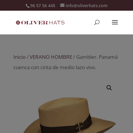
96 57 56 445
info@oliverhats.com
Inicio
/
VERANO HOMBRE
/ Gambler. Panamá
cuenca con cinta de medio lazo vivo.