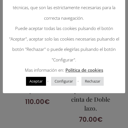
técnicas, que son las estrictamente necesarias para la
correcta navegación.
Puede aceptar todas las cookies pulsando el botón
"Aceptar", aceptar solo las cookies necesarias pulsando el
botón "Rechazar" o puede elegirlas pulsando el botón
"Configurar".
Mas información en:
Política de cookies
Gondolero. Lana
Harlem. Lana
180g con cinta,
120g
-
-
Aceptar
Configurar
Rechazar
vivo y trabillas.
impermeable con
cinta de Doble
110.00
€
lazo.
70.00
€