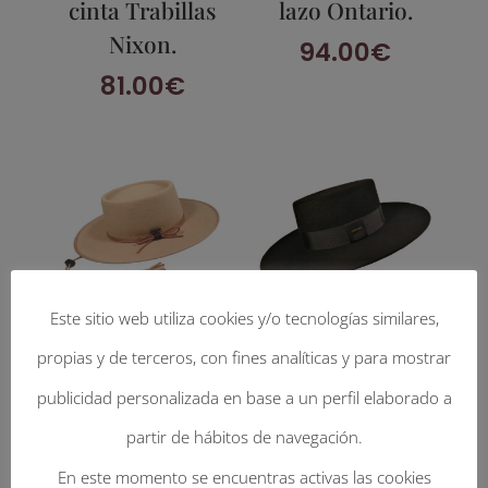
cinta Trabillas
lazo Ontario.
Nixon.
94.00
€
81.00
€
Este sitio web utiliza cookies y/o tecnologías similares,
propias y de terceros, con fines analíticas y para mostrar
Guaso. Lana 180g
Gondolero. Lana
publicidad personalizada en base a un perfil elaborado a
con cinta Lazo
180g con cinta
cordón y borlas.
Traba plana.
partir de hábitos de navegación.
85.00
€
87.00
€
En este momento se encuentras activas las cookies