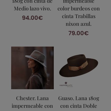
180g con cinta de
impermeable
Medio lazo vivo.
color burdeos con
cinta Trabillas
94.00
€
nixon azul.
79.00
€
Chester. Lana
Guaso. Lana 180g
impermeable con
con cinta Doble