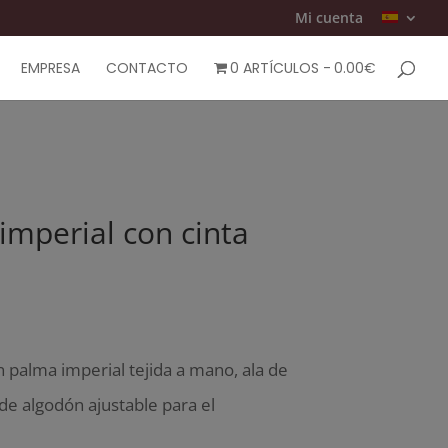
Mi cuenta
EMPRESA
CONTACTO
0 ARTÍCULOS
0.00€
imperial con cinta
palma imperial tejida a mano, ala de
de algodón ajustable para el