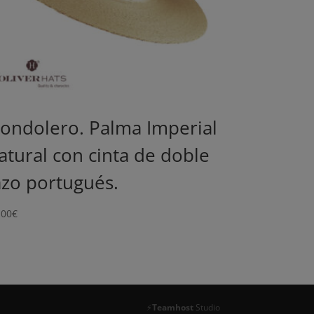
ondolero. Palma Imperial
atural con cinta de doble
azo portugués.
.00
€
⚡
Teamhost
Studio