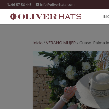
96 57 56 445
info@oliverhats.com
INI
Inicio
/
VERANO MUJER
/ Guaso. Palma i