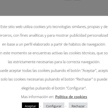
Guaso.
Añadir al c
Este sitio web utiliza cookies y/o tecnologías similares, propias y de
Palma
erceros, con fines analíticas y para mostrar publicidad personaliza
imperial
en base a un perfil elaborado a partir de hábitos de navegación.
SKU:
N/D
Categoría:
VERANO 
con
n este momento se encuentras activas las cookies técnicas, que s
cinta
las estrictamente necesarias para la correcta navegación.
Mendoza.
uede aceptar todas las cookies pulsando el botón "Aceptar", acept
cantidad
solo las cookies necesarias pulsando el botón "Rechazar" o puede
elegirlas pulsando el botón "Configurar".
Mas información en:
Política de cookies
-
-
Aceptar
Configurar
Rechazar