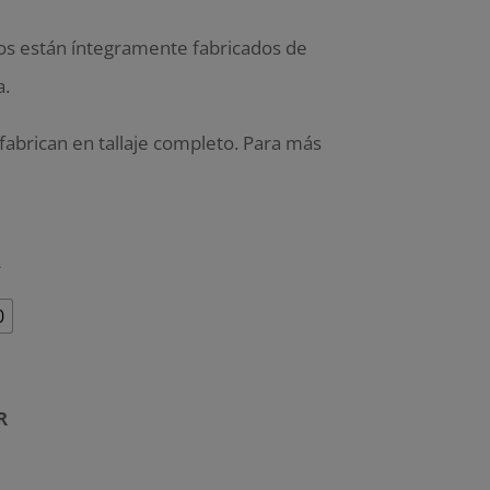
s están íntegramente fabricados de
a.
abrican en tallaje completo. Para más
A
0
R