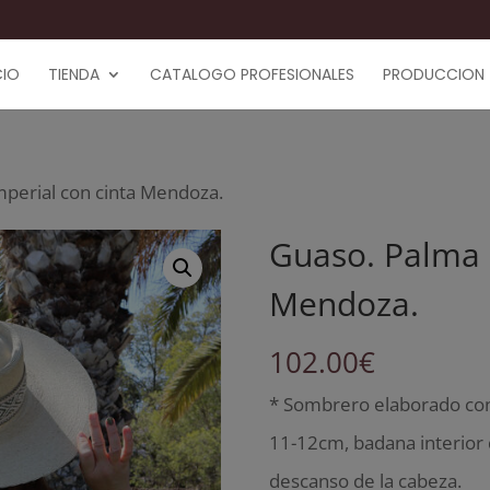
CIO
TIENDA
CATALOGO PROFESIONALES
PRODUCCION
mperial con cinta Mendoza.
Guaso. Palma 
Mendoza.
102.00
€
* Sombrero elaborado con 
11-12cm, badana interior 
descanso de la cabeza.