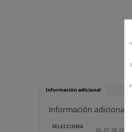
t
E
P
Información adicional
Información adicional
SELECCIONA
56, 57, 58, 59, 60