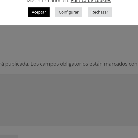
Mas información en:
Política de cookies
-
-
Aceptar
Configurar
Rechazar
rá publicada.
Los campos obligatorios están marcados co