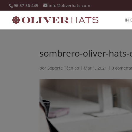
96 57 56 445
info@oliverhats.com
INI
sombrero-oliver-hats
por
Soporte Técnico
|
Mar 1, 2021
|
0 comenta