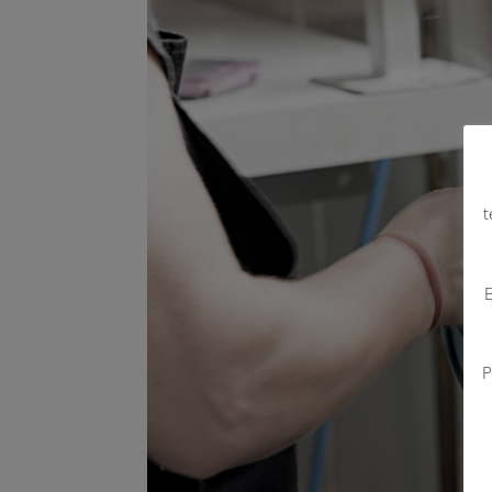
t
E
P