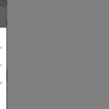
da
on
ar