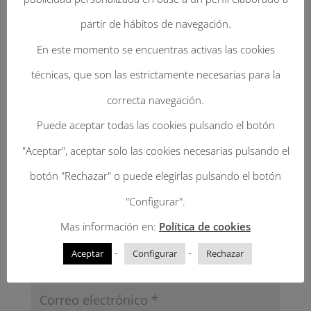
partir de hábitos de navegación.
Tu dirección de correo electrónico no será
En este momento se encuentras activas las cookies
publicada.
Los campos obligatorios están
técnicas, que son las estrictamente necesarias para la
marcados con
*
correcta navegación.
Puede aceptar todas las cookies pulsando el botón
"Aceptar", aceptar solo las cookies necesarias pulsando el
botón "Rechazar" o puede elegirlas pulsando el botón
"Configurar".
Mas información en:
Política de cookies
-
-
Aceptar
Configurar
Rechazar