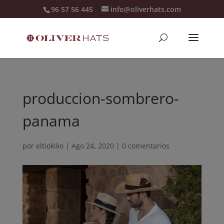
96 57 56 445
info@oliverhats.com
produccion-sombrero-
panama
por
eltiokiko
|
Ago 24, 2020
|
0 comentarios