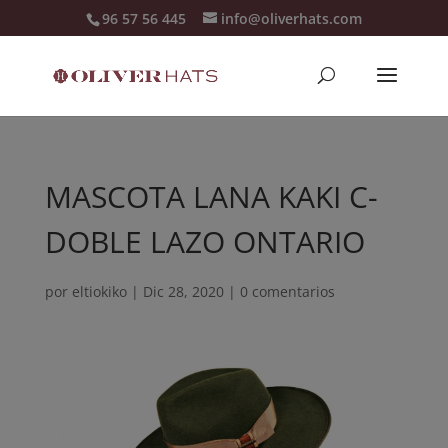
96 57 56 445
info@oliverhats.com
MASCOTA LANA KAKI C-
DOBLE LAZO ONTARIO
por
eltiokiko
|
Dic 28, 2020
|
0 comentarios