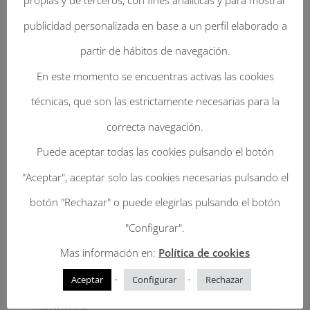
propias y de terceros, con fines analíticas y para mostrar
publicidad personalizada en base a un perfil elaborado a
Enviar Un Comentario
partir de hábitos de navegación.
En este momento se encuentras activas las cookies
Tu dirección de correo electrónico no será
técnicas, que son las estrictamente necesarias para la
publicada.
Los campos obligatorios están
correcta navegación.
marcados con
*
Puede aceptar todas las cookies pulsando el botón
"Aceptar", aceptar solo las cookies necesarias pulsando el
botón "Rechazar" o puede elegirlas pulsando el botón
"Configurar".
Mas información en:
Política de cookies
-
-
Aceptar
Configurar
Rechazar