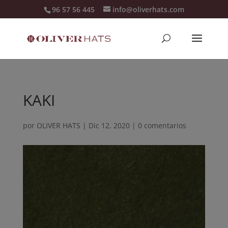
96 57 56 445
info@oliverhats.com
KAKI
por
OLIVER HATS
|
Dic 12, 2020
|
0 comentarios