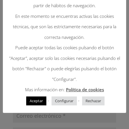
Tu dirección de correo electrónico no será
partir de hábitos de navegación.
publicada.
Los campos obligatorios están
En este momento se encuentras activas las cookies
marcados con
*
técnicas, que son las estrictamente necesarias para la
correcta navegación.
Puede aceptar todas las cookies pulsando el botón
"Aceptar", aceptar solo las cookies necesarias pulsando el
botón "Rechazar" o puede elegirlas pulsando el botón
"Configurar".
Mas información en:
Política de cookies
-
-
Aceptar
Configurar
Rechazar