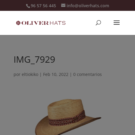
96 57 56 445
info@oliverhats.com
IMG_7929
por
eltiokiko
|
Feb 10, 2022
|
0 comentarios