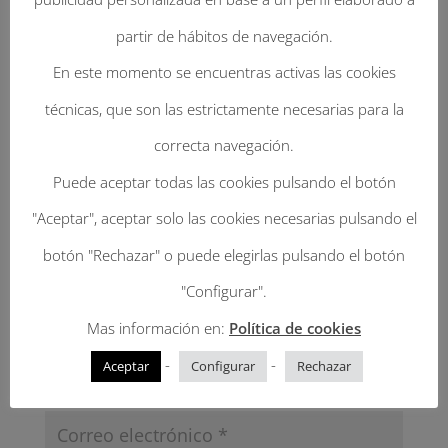
Enviar Un Comentario
partir de hábitos de navegación.
Tu dirección de correo electrónico no será
En este momento se encuentras activas las cookies
publicada.
Los campos obligatorios están
técnicas, que son las estrictamente necesarias para la
marcados con
*
correcta navegación.
Puede aceptar todas las cookies pulsando el botón
"Aceptar", aceptar solo las cookies necesarias pulsando el
botón "Rechazar" o puede elegirlas pulsando el botón
"Configurar".
Mas información en:
Política de cookies
-
-
Aceptar
Configurar
Rechazar