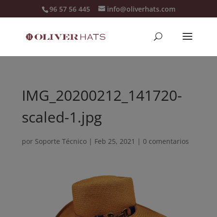
96 57 56 445
info@oliverhats.com
IMG_20200212_141720-
scaled-1.jpg
por
Soporte Técnico
|
Feb 25, 2021
|
0 comentarios