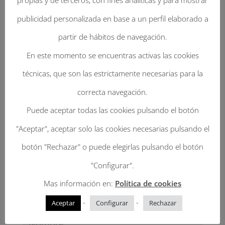
propias y de terceros, con fines analíticas y para mostrar
publicidad personalizada en base a un perfil elaborado a
Enviar Un Comentario
partir de hábitos de navegación.
En este momento se encuentras activas las cookies
Tu dirección de correo electrónico no será
técnicas, que son las estrictamente necesarias para la
publicada.
Los campos obligatorios están
correcta navegación.
marcados con
*
Puede aceptar todas las cookies pulsando el botón
"Aceptar", aceptar solo las cookies necesarias pulsando el
botón "Rechazar" o puede elegirlas pulsando el botón
"Configurar".
Mas información en:
Política de cookies
-
-
Aceptar
Configurar
Rechazar