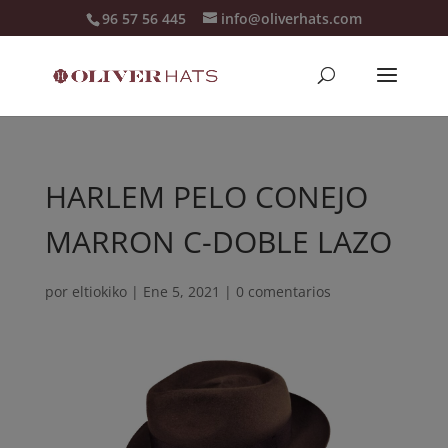
96 57 56 445
info@oliverhats.com
HARLEM PELO CONEJO
MARRON C-DOBLE LAZO
por
eltiokiko
|
Ene 5, 2021
|
0 comentarios