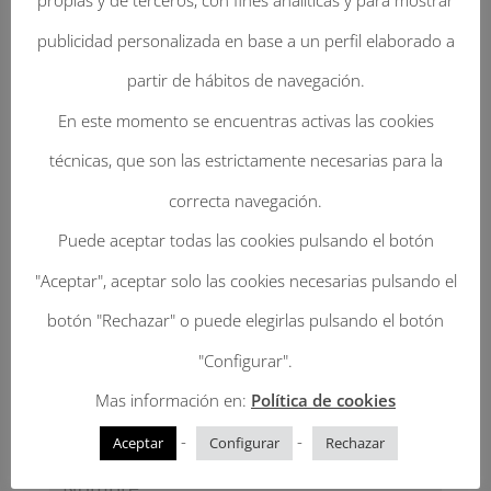
propias y de terceros, con fines analíticas y para mostrar
publicidad personalizada en base a un perfil elaborado a
Enviar Un Comentario
partir de hábitos de navegación.
En este momento se encuentras activas las cookies
Tu dirección de correo electrónico no será
técnicas, que son las estrictamente necesarias para la
publicada.
Los campos obligatorios están
correcta navegación.
marcados con
*
Puede aceptar todas las cookies pulsando el botón
"Aceptar", aceptar solo las cookies necesarias pulsando el
botón "Rechazar" o puede elegirlas pulsando el botón
"Configurar".
Mas información en:
Política de cookies
-
-
Aceptar
Configurar
Rechazar