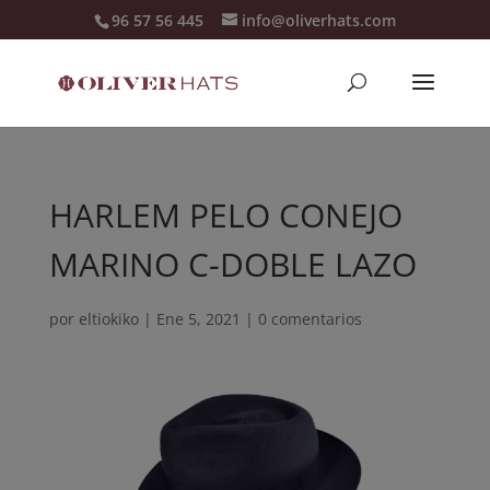
96 57 56 445
info@oliverhats.com
HARLEM PELO CONEJO
MARINO C-DOBLE LAZO
por
eltiokiko
|
Ene 5, 2021
|
0 comentarios