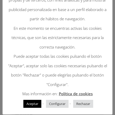
propias y de terceros, con fines analíticas y para mostrar
publicidad personalizada en base a un perfil elaborado a
Enviar Un Comentario
partir de hábitos de navegación.
En este momento se encuentras activas las cookies
Tu dirección de correo electrónico no será
técnicas, que son las estrictamente necesarias para la
publicada.
Los campos obligatorios están
correcta navegación.
marcados con
*
Puede aceptar todas las cookies pulsando el botón
"Aceptar", aceptar solo las cookies necesarias pulsando el
botón "Rechazar" o puede elegirlas pulsando el botón
"Configurar".
Mas información en:
Política de cookies
-
-
Aceptar
Configurar
Rechazar