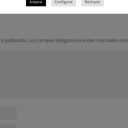
-
-
Aceptar
Configurar
Rechazar
rá publicada.
Los campos obligatorios están marcados co