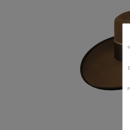
t
E
P