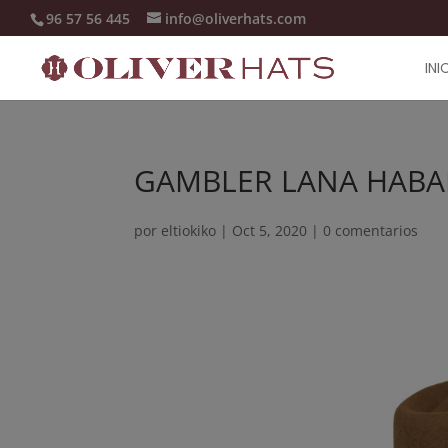
96 57 56 445
info@oliverhats.com
INI
GAMBLER LANA HAB
por
eltiokiko
|
Oct 5, 2020
|
0 comentarios