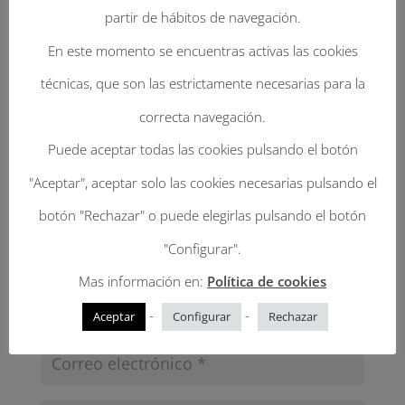
Tu dirección de correo electrónico no será
partir de hábitos de navegación.
publicada.
Los campos obligatorios están
En este momento se encuentras activas las cookies
marcados con
*
técnicas, que son las estrictamente necesarias para la
correcta navegación.
Puede aceptar todas las cookies pulsando el botón
"Aceptar", aceptar solo las cookies necesarias pulsando el
botón "Rechazar" o puede elegirlas pulsando el botón
"Configurar".
Mas información en:
Política de cookies
-
-
Aceptar
Configurar
Rechazar