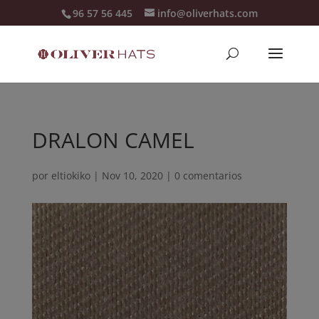
96 57 56 445
info@oliverhats.com
DRALON CAMEL
por
eltiokiko
|
Nov 10, 2020
|
0 comentarios