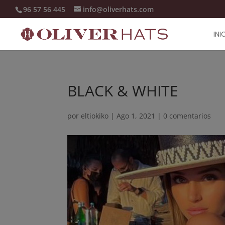
96 57 56 445
info@oliverhats.com
INI
BLACK & WHITE
por
eltiokiko
|
Ago 1, 2021
|
0 comentarios