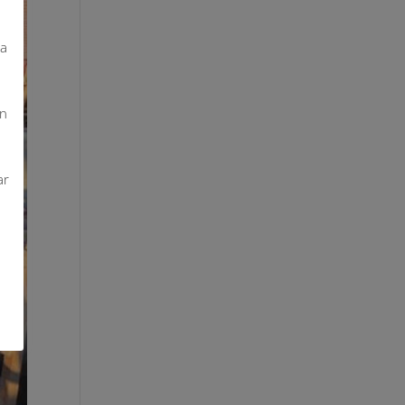
da
on
ar