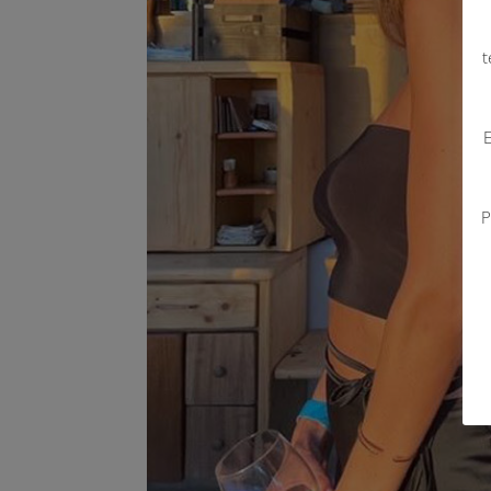
t
E
P