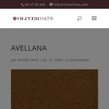
96 57 56 445
info@oliverhats.com
AVELLANA
por
OLIVER HATS
|
Dic 12, 2020
|
0 comentarios