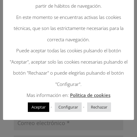
Tu dirección de correo electrónico no será
partir de hábitos de navegación.
publicada.
Los campos obligatorios están
En este momento se encuentras activas las cookies
marcados con
*
técnicas, que son las estrictamente necesarias para la
correcta navegación.
Puede aceptar todas las cookies pulsando el botón
"Aceptar", aceptar solo las cookies necesarias pulsando el
botón "Rechazar" o puede elegirlas pulsando el botón
"Configurar".
Mas información en:
Política de cookies
-
-
Aceptar
Configurar
Rechazar