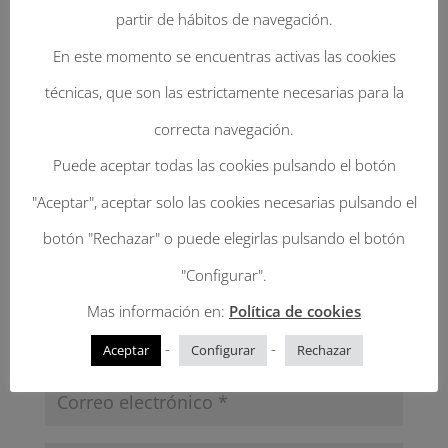
Tu dirección de correo electrónico no será
partir de hábitos de navegación.
publicada.
Los campos obligatorios están
En este momento se encuentras activas las cookies
marcados con
*
técnicas, que son las estrictamente necesarias para la
correcta navegación.
Puede aceptar todas las cookies pulsando el botón
"Aceptar", aceptar solo las cookies necesarias pulsando el
botón "Rechazar" o puede elegirlas pulsando el botón
"Configurar".
Mas información en:
Política de cookies
-
-
Aceptar
Configurar
Rechazar