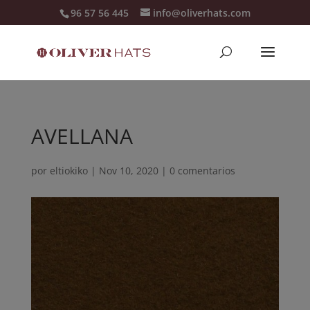
96 57 56 445
info@oliverhats.com
AVELLANA
por
eltiokiko
|
Nov 10, 2020
|
0 comentarios