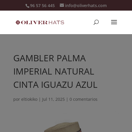
96 57 56 445
info@oliverhats.com
GAMBLER PALMA
IMPERIAL NATURAL
CINTA IGUAZU AZUL
por
eltiokiko
|
Jul 11, 2025
|
0 comentarios