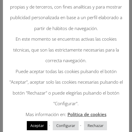
propias y de terceros, con fines analíticas y para mostrar
publicidad personalizada en base a un perfil elaborado a
partir de hábitos de navegación.
Enviar Un Comentario
En este momento se encuentras activas las cookies
Tu dirección de correo electrónico no será
técnicas, que son las estrictamente necesarias para la
publicada.
Los campos obligatorios están
correcta navegación.
marcados con
*
Puede aceptar todas las cookies pulsando el botón
"Aceptar", aceptar solo las cookies necesarias pulsando el
botón "Rechazar" o puede elegirlas pulsando el botón
"Configurar".
Mas información en:
Política de cookies
-
-
Aceptar
Configurar
Rechazar