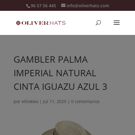
96 57 56 445
info@oliverhats.com
GAMBLER PALMA
IMPERIAL NATURAL
CINTA IGUAZU AZUL 3
por
eltiokiko
|
Jul 11, 2025
|
0 comentarios