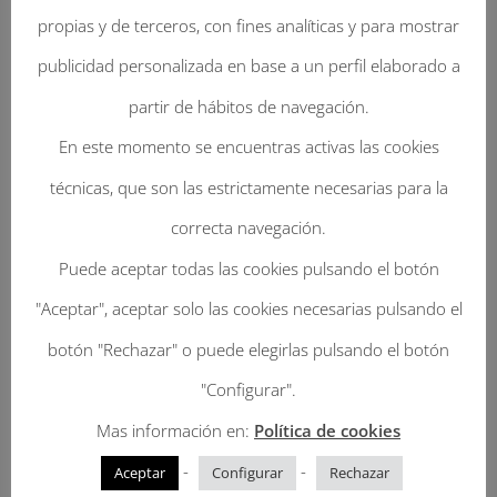
propias y de terceros, con fines analíticas y para mostrar
publicidad personalizada en base a un perfil elaborado a
partir de hábitos de navegación.
Enviar Un Comentario
En este momento se encuentras activas las cookies
Tu dirección de correo electrónico no será
técnicas, que son las estrictamente necesarias para la
publicada.
Los campos obligatorios están
correcta navegación.
marcados con
*
Puede aceptar todas las cookies pulsando el botón
"Aceptar", aceptar solo las cookies necesarias pulsando el
botón "Rechazar" o puede elegirlas pulsando el botón
"Configurar".
Mas información en:
Política de cookies
-
-
Aceptar
Configurar
Rechazar