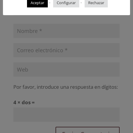
-
-
Aceptar
Configurar
Rechazar
Por favor, introduce una respuesta en dígitos:
4 × dos =