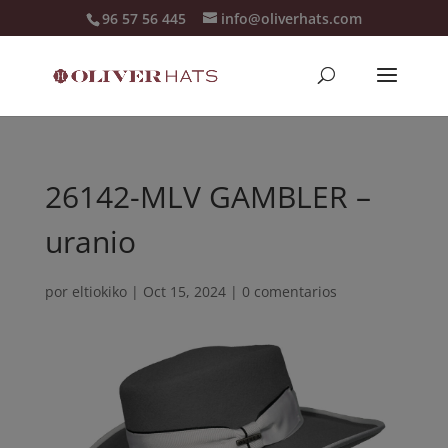
96 57 56 445
info@oliverhats.com
26142-MLV GAMBLER –
uranio
por
eltiokiko
|
Oct 15, 2024
|
0 comentarios