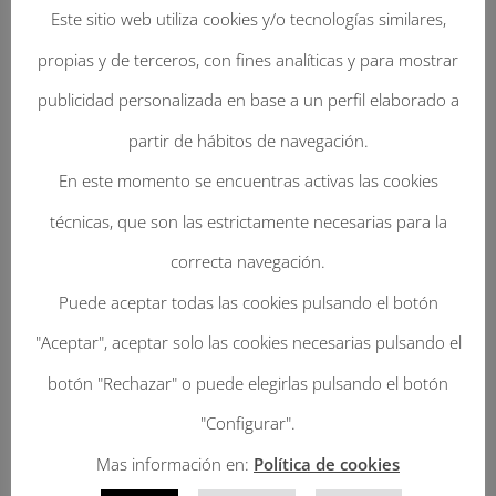
Este sitio web utiliza cookies y/o tecnologías similares,
propias y de terceros, con fines analíticas y para mostrar
publicidad personalizada en base a un perfil elaborado a
partir de hábitos de navegación.
En este momento se encuentras activas las cookies
Enviar Un Comentario
técnicas, que son las estrictamente necesarias para la
Tu dirección de correo electrónico no será
correcta navegación.
publicada.
Los campos obligatorios están
Puede aceptar todas las cookies pulsando el botón
marcados con
*
"Aceptar", aceptar solo las cookies necesarias pulsando el
botón "Rechazar" o puede elegirlas pulsando el botón
"Configurar".
Mas información en:
Política de cookies