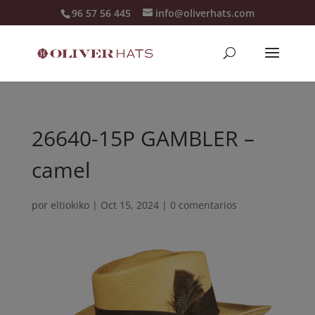
96 57 56 445
info@oliverhats.com
26640-15P GAMBLER –
camel
por
eltiokiko
|
Oct 15, 2024
|
0 comentarios