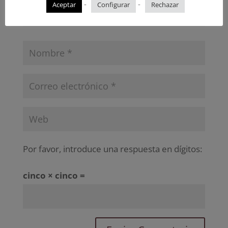
-
-
Aceptar
Configurar
Rechazar
Por favor, introduce una respuesta en dígitos:
cinco × cinco =