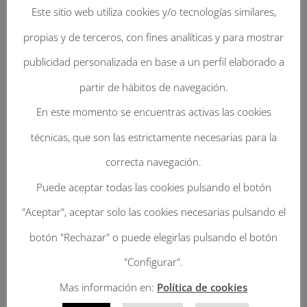
Este sitio web utiliza cookies y/o tecnologías similares,
propias y de terceros, con fines analíticas y para mostrar
publicidad personalizada en base a un perfil elaborado a
partir de hábitos de navegación.
En este momento se encuentras activas las cookies
Enviar Un Comentario
técnicas, que son las estrictamente necesarias para la
Tu dirección de correo electrónico no será
correcta navegación.
publicada.
Los campos obligatorios están
Puede aceptar todas las cookies pulsando el botón
marcados con
*
"Aceptar", aceptar solo las cookies necesarias pulsando el
botón "Rechazar" o puede elegirlas pulsando el botón
"Configurar".
Mas información en:
Política de cookies