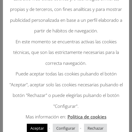
propias y de terceros, con fines analíticas y para mostrar
publicidad personalizada en base a un perfil elaborado a
partir de hábitos de navegación.
Enviar Un Comentario
En este momento se encuentras activas las cookies
técnicas, que son las estrictamente necesarias para la
Tu dirección de correo electrónico no será
correcta navegación.
publicada.
Los campos obligatorios están
Puede aceptar todas las cookies pulsando el botón
marcados con
*
"Aceptar", aceptar solo las cookies necesarias pulsando el
botón "Rechazar" o puede elegirlas pulsando el botón
"Configurar".
Mas información en:
Política de cookies
-
-
Aceptar
Configurar
Rechazar