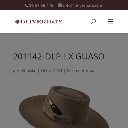
96 57 56 445
info@oliverhats.com
201142-DLP-LX GUASO
por
eltiokiko
|
Oct 4, 2024
|
0 comentarios