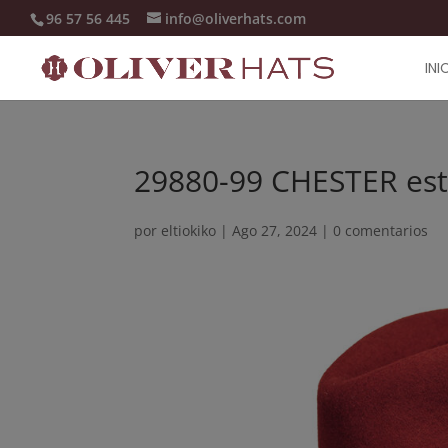
96 57 56 445
info@oliverhats.com
INI
29880-99 CHESTER es
por
eltiokiko
|
Ago 27, 2024
|
0 comentarios