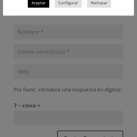
-
-
Aceptar
Configurar
Rechazar
Por favor, introduce una respuesta en dígitos:
7 − cinco =