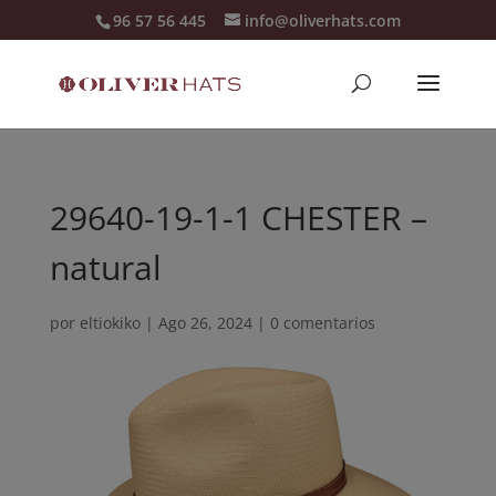
96 57 56 445
info@oliverhats.com
29640-19-1-1 CHESTER –
natural
por
eltiokiko
|
Ago 26, 2024
|
0 comentarios