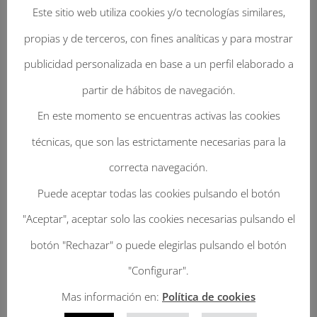
Este sitio web utiliza cookies y/o tecnologías similares,
propias y de terceros, con fines analíticas y para mostrar
publicidad personalizada en base a un perfil elaborado a
partir de hábitos de navegación.
En este momento se encuentras activas las cookies
Enviar Un Comentario
técnicas, que son las estrictamente necesarias para la
Tu dirección de correo electrónico no será
correcta navegación.
publicada.
Los campos obligatorios están
Puede aceptar todas las cookies pulsando el botón
marcados con
*
"Aceptar", aceptar solo las cookies necesarias pulsando el
botón "Rechazar" o puede elegirlas pulsando el botón
"Configurar".
Mas información en:
Política de cookies