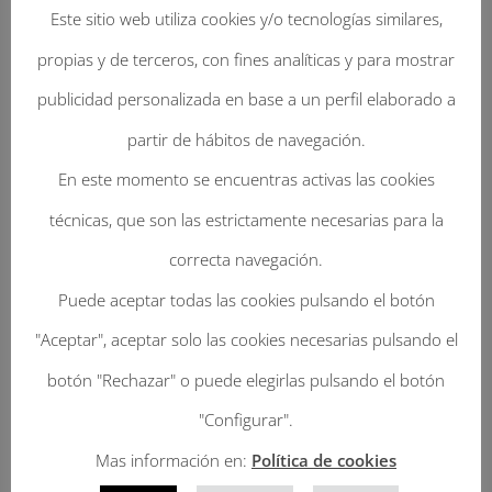
Este sitio web utiliza cookies y/o tecnologías similares,
propias y de terceros, con fines analíticas y para mostrar
publicidad personalizada en base a un perfil elaborado a
partir de hábitos de navegación.
En este momento se encuentras activas las cookies
Enviar Un Comentario
técnicas, que son las estrictamente necesarias para la
Tu dirección de correo electrónico no será
correcta navegación.
publicada.
Los campos obligatorios están
Puede aceptar todas las cookies pulsando el botón
marcados con
*
"Aceptar", aceptar solo las cookies necesarias pulsando el
botón "Rechazar" o puede elegirlas pulsando el botón
"Configurar".
Mas información en:
Política de cookies