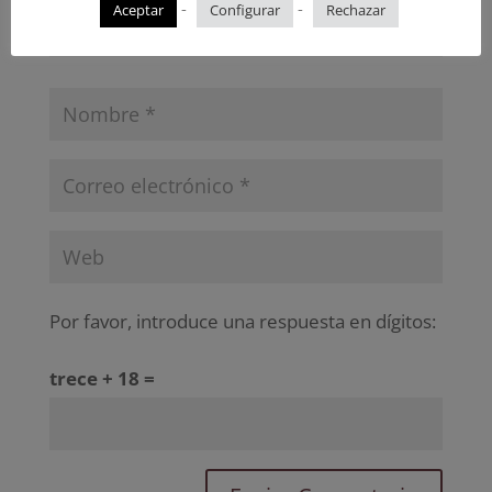
-
-
Aceptar
Configurar
Rechazar
Por favor, introduce una respuesta en dígitos:
trece + 18 =