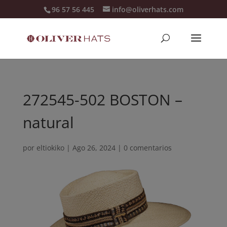
96 57 56 445
info@oliverhats.com
272545-502 BOSTON –
natural
por
eltiokiko
|
Ago 26, 2024
|
0 comentarios