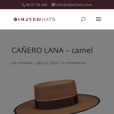
96 57 56 445
info@oliverhats.com
CAÑERO LANA – camel
por
eltiokiko
|
Ago 22, 2024
|
0 comentarios