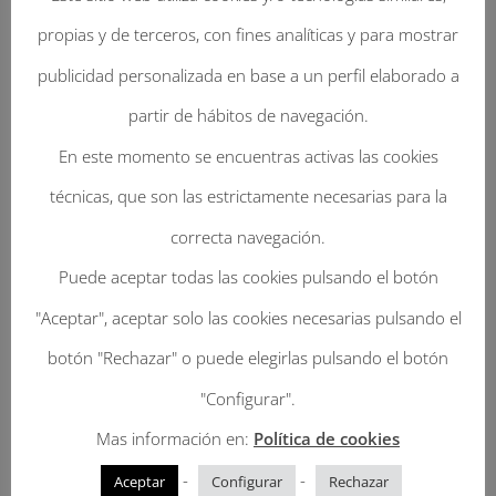
propias y de terceros, con fines analíticas y para mostrar
publicidad personalizada en base a un perfil elaborado a
partir de hábitos de navegación.
Enviar Un Comentario
En este momento se encuentras activas las cookies
técnicas, que son las estrictamente necesarias para la
Tu dirección de correo electrónico no será
correcta navegación.
publicada.
Los campos obligatorios están
Puede aceptar todas las cookies pulsando el botón
marcados con
*
"Aceptar", aceptar solo las cookies necesarias pulsando el
botón "Rechazar" o puede elegirlas pulsando el botón
"Configurar".
Mas información en:
Política de cookies
-
-
Aceptar
Configurar
Rechazar