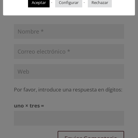
-
-
Aceptar
Configurar
Rechazar
Por favor, introduce una respuesta en dígitos:
uno × tres =