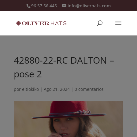
96 57 56 445
info@oliverhats.com
42880-22-RC DALTON –
pose 2
por
eltiokiko
|
Ago 21, 2024
|
0 comentarios