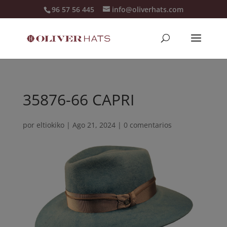
96 57 56 445
info@oliverhats.com
35876-66 CAPRI
por
eltiokiko
|
Ago 21, 2024
|
0 comentarios