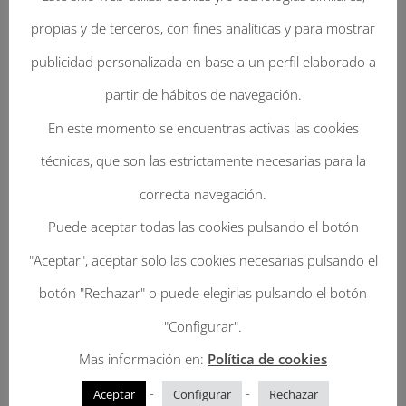
propias y de terceros, con fines analíticas y para mostrar
publicidad personalizada en base a un perfil elaborado a
partir de hábitos de navegación.
Enviar Un Comentario
En este momento se encuentras activas las cookies
técnicas, que son las estrictamente necesarias para la
Tu dirección de correo electrónico no será
correcta navegación.
publicada.
Los campos obligatorios están
Puede aceptar todas las cookies pulsando el botón
marcados con
*
"Aceptar", aceptar solo las cookies necesarias pulsando el
botón "Rechazar" o puede elegirlas pulsando el botón
"Configurar".
Mas información en:
Política de cookies
-
-
Aceptar
Configurar
Rechazar