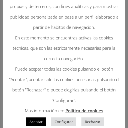
propias y de terceros, con fines analíticas y para mostrar
publicidad personalizada en base a un perfil elaborado a
partir de hábitos de navegación.
Enviar Un Comentario
En este momento se encuentras activas las cookies
Tu dirección de correo electrónico no será
técnicas, que son las estrictamente necesarias para la
publicada.
Los campos obligatorios están
correcta navegación.
marcados con
*
Puede aceptar todas las cookies pulsando el botón
"Aceptar", aceptar solo las cookies necesarias pulsando el
botón "Rechazar" o puede elegirlas pulsando el botón
"Configurar".
Mas información en:
Política de cookies
-
-
Aceptar
Configurar
Rechazar