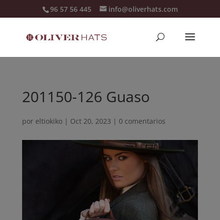
96 57 56 445
info@oliverhats.com
201150-126 Guaso
por
eltiokiko
|
Oct 20, 2023
|
0 comentarios