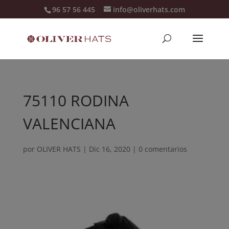
96 57 56 445
info@oliverhats.com
75110 RODINA
VALENCIANA
por
OLIVER HATS
|
Dic 16, 2020
|
0 comentarios