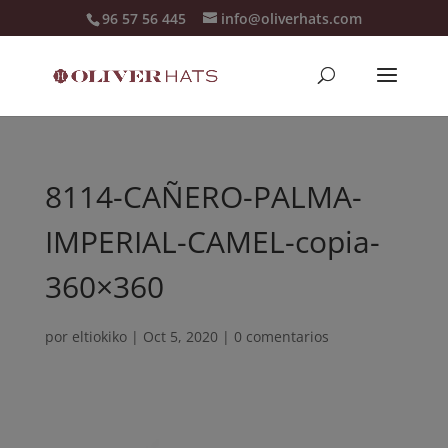
96 57 56 445
info@oliverhats.com
8114-CAÑERO-PALMA-
IMPERIAL-CAMEL-copia-
360×360
por
eltiokiko
|
Oct 5, 2020
|
0 comentarios