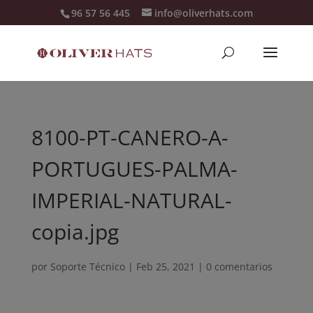
96 57 56 445
info@oliverhats.com
8100-PT-CANERO-A-
PORTUGUES-PALMA-
IMPERIAL-NATURAL-
copia.jpg
por
Soporte Técnico
|
Feb 25, 2021
|
0 comentarios