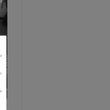
da
on
ar