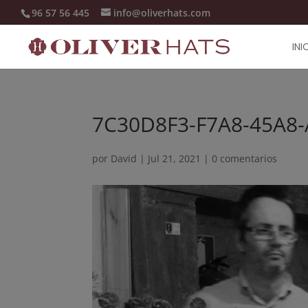
96 57 56 445
info@oliverhats.com
INI
7C30D8F3-F7A8-45A8
por
David
|
Jul 21, 2021
|
0 comentarios