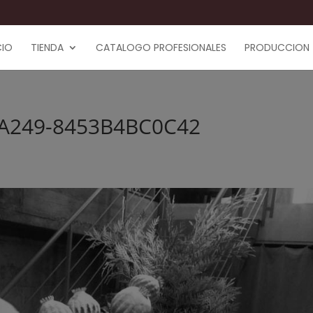
CIO
TIENDA
CATALOGO PROFESIONALES
PRODUCCION
-A249-8453B4BC0C42