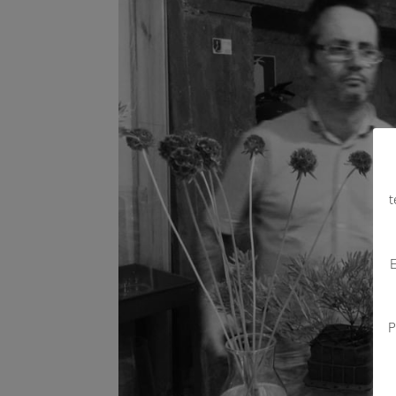
t
E
P