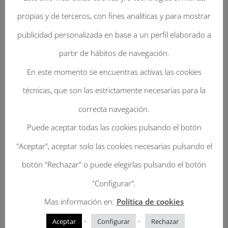
propias y de terceros, con fines analíticas y para mostrar
publicidad personalizada en base a un perfil elaborado a
partir de hábitos de navegación.
Enviar Un Comentario
En este momento se encuentras activas las cookies
técnicas, que son las estrictamente necesarias para la
Tu dirección de correo electrónico no será
correcta navegación.
publicada.
Los campos obligatorios están
Puede aceptar todas las cookies pulsando el botón
marcados con
*
"Aceptar", aceptar solo las cookies necesarias pulsando el
botón "Rechazar" o puede elegirlas pulsando el botón
"Configurar".
Mas información en:
Política de cookies
-
-
Aceptar
Configurar
Rechazar