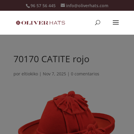
96 57 56 445
info@oliverhats.com
70170 CATITE rojo
por
eltiokiko
|
Nov 7, 2025
|
0 comentarios