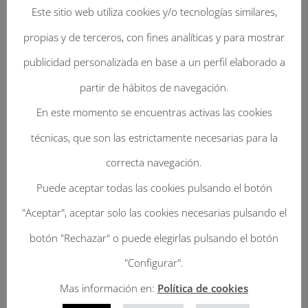
Este sitio web utiliza cookies y/o tecnologías similares,
propias y de terceros, con fines analíticas y para mostrar
publicidad personalizada en base a un perfil elaborado a
partir de hábitos de navegación.
En este momento se encuentras activas las cookies
Enviar Un Comentario
técnicas, que son las estrictamente necesarias para la
Tu dirección de correo electrónico no será
correcta navegación.
publicada.
Los campos obligatorios están
Puede aceptar todas las cookies pulsando el botón
marcados con
*
"Aceptar", aceptar solo las cookies necesarias pulsando el
botón "Rechazar" o puede elegirlas pulsando el botón
"Configurar".
Mas información en:
Política de cookies