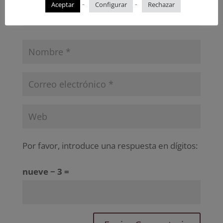
-
-
Aceptar
Configurar
Rechazar
Por favor, introduce una respuesta en dígitos:
nueve − 3 =