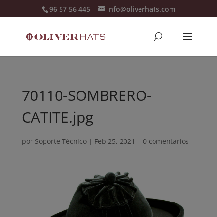
96 57 56 445
info@oliverhats.com
70110-SOMBRERO-
CATITE.jpg
por
Soporte Técnico
|
Feb 25, 2021
|
0 comentarios