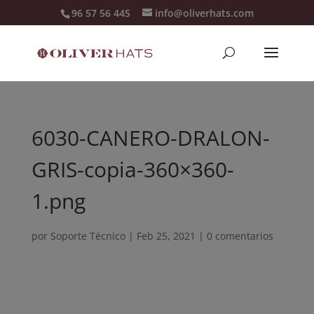
96 57 56 445
info@oliverhats.com
6030-CANERO-DRALON-
GRIS-copia-360×360-
1.png
por
Soporte Técnico
|
Feb 25, 2021
|
0 comentarios