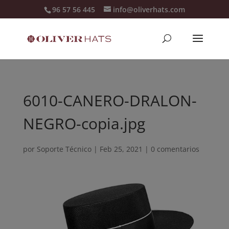
96 57 56 445
info@oliverhats.com
6010-CANERO-DRALON-
NEGRO-copia.jpg
por
Soporte Técnico
|
Feb 25, 2021
|
0 comentarios