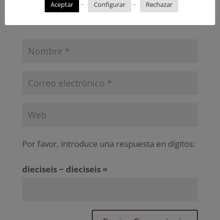
-
-
Aceptar
Configurar
Rechazar
Por favor, introduce una respuesta en dígitos:
dieciseis − dieciseis =