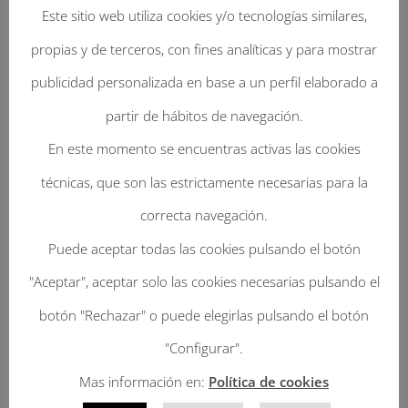
Este sitio web utiliza cookies y/o tecnologías similares,
propias y de terceros, con fines analíticas y para mostrar
publicidad personalizada en base a un perfil elaborado a
partir de hábitos de navegación.
En este momento se encuentras activas las cookies
Enviar Un Comentario
técnicas, que son las estrictamente necesarias para la
Tu dirección de correo electrónico no será
correcta navegación.
publicada.
Los campos obligatorios están
Puede aceptar todas las cookies pulsando el botón
marcados con
*
"Aceptar", aceptar solo las cookies necesarias pulsando el
botón "Rechazar" o puede elegirlas pulsando el botón
"Configurar".
Mas información en:
Política de cookies