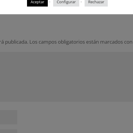
-
-
Aceptar
Configurar
Rechazar
rá publicada.
Los campos obligatorios están marcados co