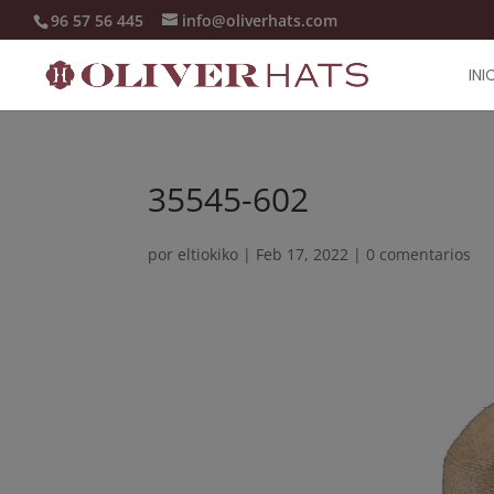
96 57 56 445
info@oliverhats.com
INI
35545-602
por
eltiokiko
|
Feb 17, 2022
|
0 comentarios