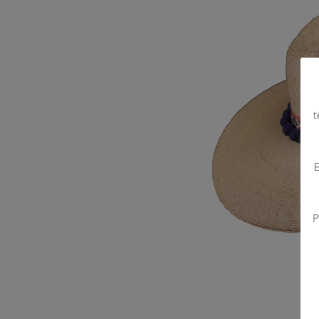
t
E
P