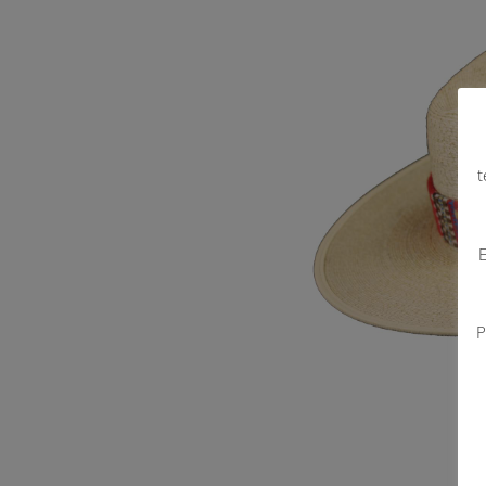
t
E
P