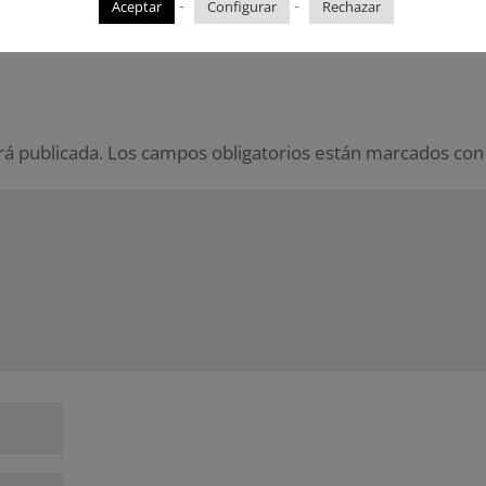
-
-
Aceptar
Configurar
Rechazar
rá publicada.
Los campos obligatorios están marcados co