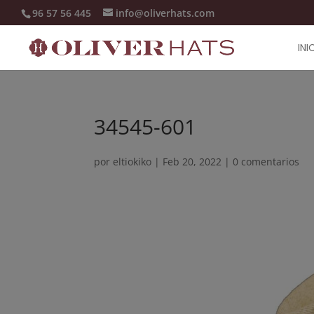
96 57 56 445
info@oliverhats.com
INI
34545-601
por
eltiokiko
|
Feb 20, 2022
|
0 comentarios