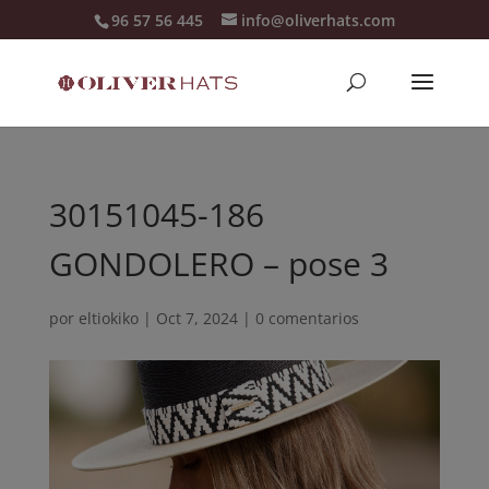
96 57 56 445
info@oliverhats.com
30151045-186
GONDOLERO – pose 3
por
eltiokiko
|
Oct 7, 2024
|
0 comentarios