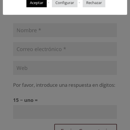
-
-
Aceptar
Configurar
Rechazar
Por favor, introduce una respuesta en dígitos:
15 − uno =