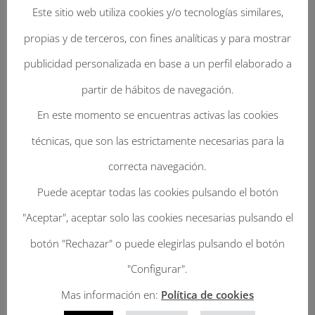
Este sitio web utiliza cookies y/o tecnologías similares,
propias y de terceros, con fines analíticas y para mostrar
publicidad personalizada en base a un perfil elaborado a
partir de hábitos de navegación.
En este momento se encuentras activas las cookies
Enviar Un Comentario
técnicas, que son las estrictamente necesarias para la
Tu dirección de correo electrónico no será
correcta navegación.
publicada.
Los campos obligatorios están
Puede aceptar todas las cookies pulsando el botón
marcados con
*
"Aceptar", aceptar solo las cookies necesarias pulsando el
botón "Rechazar" o puede elegirlas pulsando el botón
"Configurar".
Mas información en:
Política de cookies