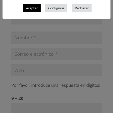
-
-
Aceptar
Configurar
Rechazar
Por favor, introduce una respuesta en dígitos:
9 + 20 =