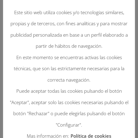
Este sitio web utiliza cookies y/o tecnologías similares,
propias y de terceros, con fines analíticas y para mostrar
publicidad personalizada en base a un perfil elaborado a
partir de hábitos de navegación.
En este momento se encuentras activas las cookies
técnicas, que son las estrictamente necesarias para la
Enviar Un Comentario
correcta navegación.
Tu dirección de correo electrónico no será
Puede aceptar todas las cookies pulsando el botón
publicada.
Los campos obligatorios están
"Aceptar", aceptar solo las cookies necesarias pulsando el
marcados con
*
botón "Rechazar" o puede elegirlas pulsando el botón
"Configurar".
Mas información en:
Política de cookies