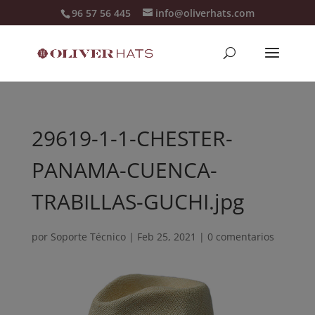
96 57 56 445
info@oliverhats.com
29619-1-1-CHESTER-
PANAMA-CUENCA-
TRABILLAS-GUCHI.jpg
por
Soporte Técnico
|
Feb 25, 2021
|
0 comentarios