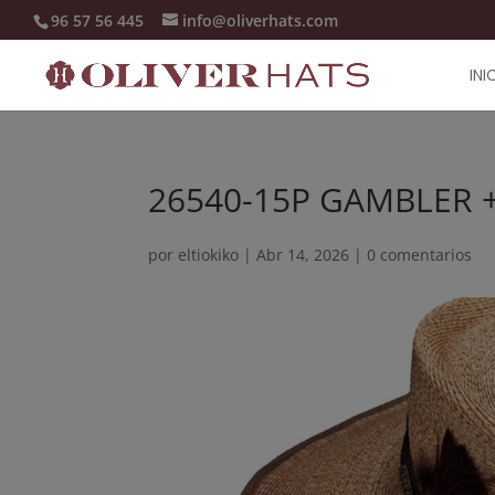
96 57 56 445
info@oliverhats.com
INI
26540-15P GAMBLER +
por
eltiokiko
|
Abr 14, 2026
|
0 comentarios