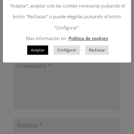
"Aceptar", aceptar solo las cookies necesarias pulsando el
Enviar Un Comentario
botón "Rechazar" o puede elegirlas pulsando el botón
"Configurar".
Tu dirección de correo electrónico no será
Mas información en:
Política de cookies
publicada.
Los campos obligatorios están
marcados con
*
-
-
Aceptar
Configurar
Rechazar