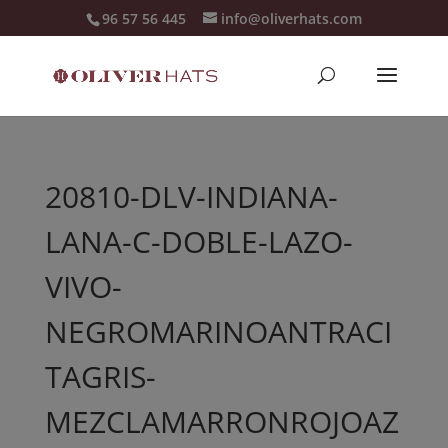
96 57 56 445
info@oliverhats.com
20810-DLV-INDIANA-
LANA-C-DOBLE-LAZO-
VIVO-
NEGROMARINOANTRACI
TAGRIS-
MEZCLAMARRONROJOAZ