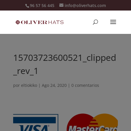
96 57 56 445
info@oliverhats.com
15703723600521_clipped
_rev_1
por
eltiokiko
|
Ago 24, 2020
|
0 comentarios