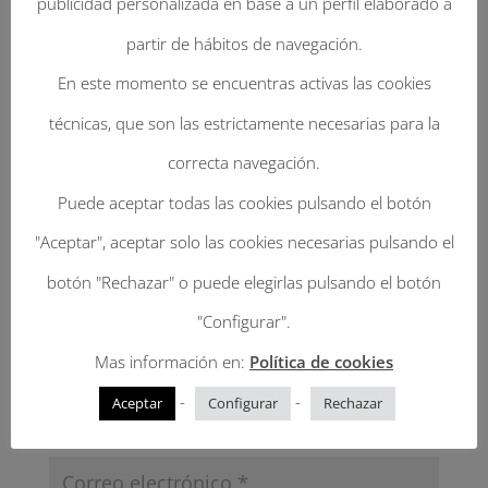
publicidad personalizada en base a un perfil elaborado a
Enviar Un Comentario
partir de hábitos de navegación.
Tu dirección de correo electrónico no será
En este momento se encuentras activas las cookies
publicada.
Los campos obligatorios están
técnicas, que son las estrictamente necesarias para la
marcados con
*
correcta navegación.
Puede aceptar todas las cookies pulsando el botón
"Aceptar", aceptar solo las cookies necesarias pulsando el
botón "Rechazar" o puede elegirlas pulsando el botón
"Configurar".
Mas información en:
Política de cookies
-
-
Aceptar
Configurar
Rechazar