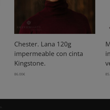
Chester. Lana 120g
M
impermeable con cinta
i
Kingstone.
v
86.00
€
85
s.