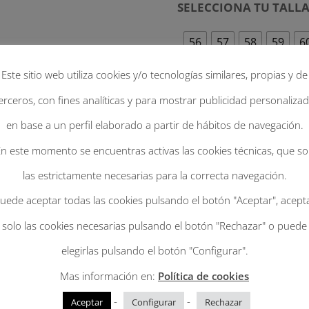
SELECCIONA TU TALL
56
57
58
59
6
Este sitio web utiliza cookies y/o tecnologías similares, propias y de
erceros, con fines analíticas y para mostrar publicidad personaliza
Traveller
en base a un perfil elaborado a partir de hábitos de navegación.
Añadir al c
lana
n este momento se encuentras activas las cookies técnicas, que s
120g
las estrictamente necesarias para la correcta navegación.
SKU:
N/D
Categorías:
INVIER
impermeable
uede aceptar todas las cookies pulsando el botón "Aceptar", acept
en
solo las cookies necesarias pulsando el botón "Rechazar" o puede
color
elegirlas pulsando el botón "Configurar".
habano
Mas información en:
Política de cookies
con
-
-
Aceptar
Configurar
Rechazar