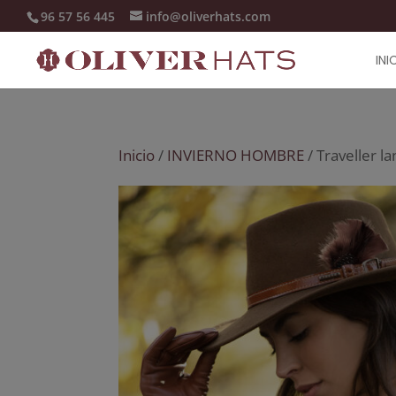
96 57 56 445
info@oliverhats.com
INI
Inicio
/
INVIERNO HOMBRE
/ Traveller 