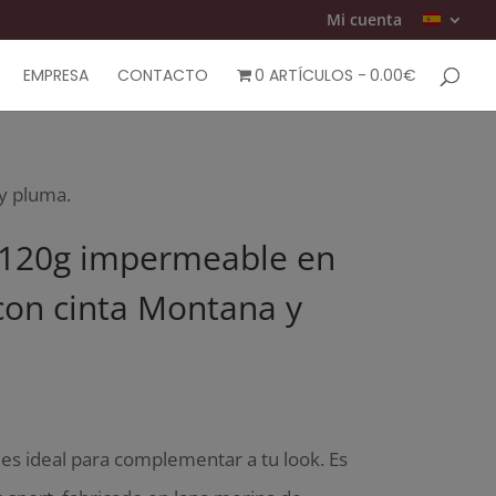
Mi cuenta
EMPRESA
CONTACTO
0 ARTÍCULOS
0.00€
y pluma.
a 120g impermeable en
con cinta Montana y
 es ideal para complementar a tu look. Es