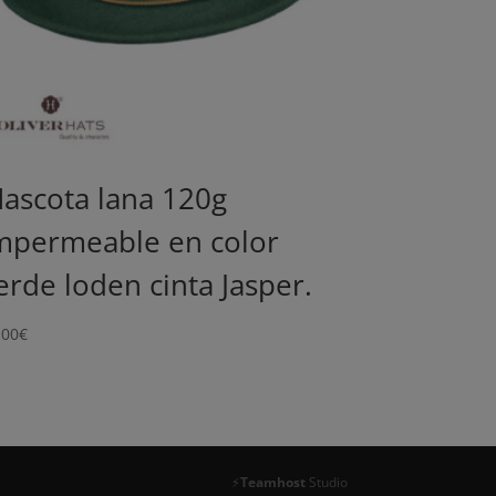
ascota lana 120g
mpermeable en color
erde loden cinta Jasper.
.00
€
⚡
Teamhost
Studio