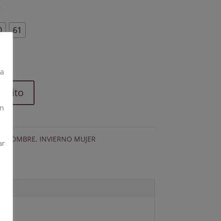
A
0
61
da
arrito
on
NO HOMBRE
,
INVIERNO MUJER
ar