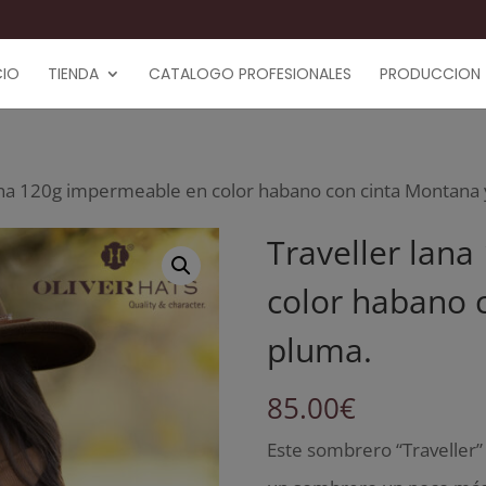
CIO
TIENDA
CATALOGO PROFESIONALES
PRODUCCION
lana 120g impermeable en color habano con cinta Montana 
Traveller lan
color habano 
pluma.
85.00
€
Este sombrero “Traveller”