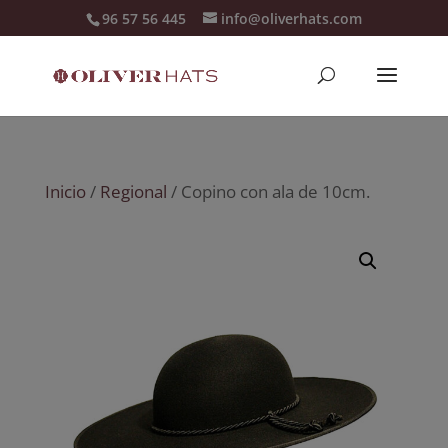
96 57 56 445
info@oliverhats.com
Inicio
/
Regional
/ Copino con ala de 10cm.