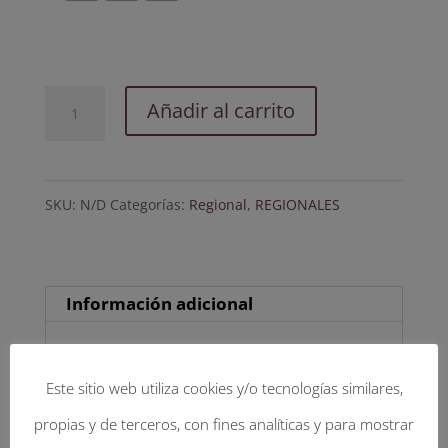
Copino
Añadir al carrito
con
ala
SKU:
N/D
Categorías:
Regional
,
REGIONALES
de
10cm.
cantidad
Información adicional
Información adicional
Este sitio web utiliza cookies y/o tecnologías similares,
propias y de terceros, con fines analíticas y para mostrar
SELECCIONA TU TALLA