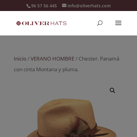
96 57 56 445
info@oliverhats.com
Inicio
/
VERANO HOMBRE
/ Chester. Panamá
con cinta Montana y pluma.