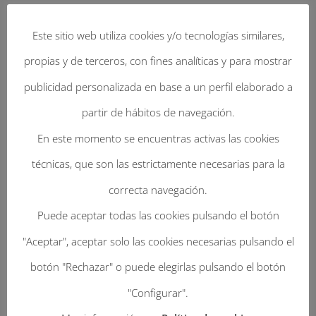
y
Información adicional
Este sitio web utiliza cookies y/o tecnologías similares,
pluma.
propias y de terceros, con fines analíticas y para mostrar
cantidad
Información adicional
publicidad personalizada en base a un perfil elaborado a
partir de hábitos de navegación.
SELECCIONA TU TALLA
En este momento se encuentras activas las cookies
54, 55, 56, 57, 58, 59, 60, 61
técnicas, que son las estrictamente necesarias para la
correcta navegación.
SELECCIONA TU COLOR
Puede aceptar todas las cookies pulsando el botón
Panamá Camel, Panamá Natural
"Aceptar", aceptar solo las cookies necesarias pulsando el
botón "Rechazar" o puede elegirlas pulsando el botón
"Configurar".