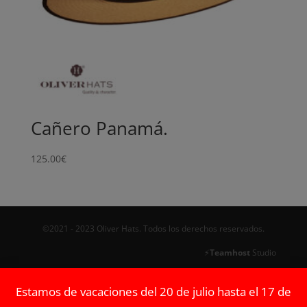
Cañero Panamá.
125.00
€
©2021 - 2023 Oliver Hats. Todos los derechos reservados.
⚡
Teamhost
Studio
Estamos de vacaciones del 20 de julio hasta el 17 de