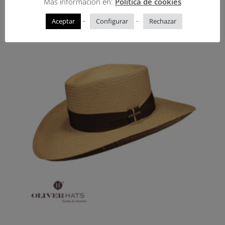
Mas información en:
Política de cookies
Productos relacionados
-
-
Aceptar
Configurar
Rechazar