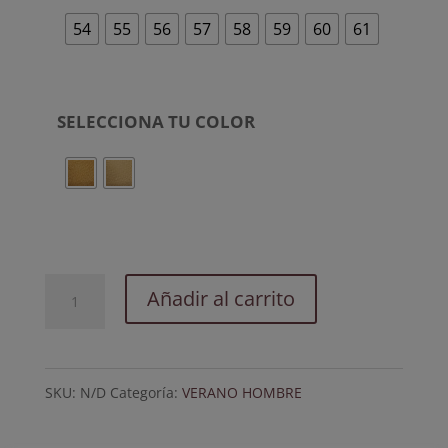
54
55
56
57
58
59
60
61
SELECCIONA TU COLOR
Chester.
Añadir al carrito
Panamá
con
SKU:
N/D
Categoría:
VERANO HOMBRE
cinta
Montana