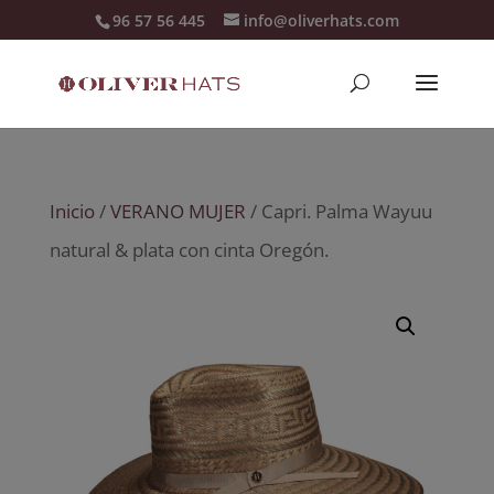
96 57 56 445
info@oliverhats.com
Inicio
/
VERANO MUJER
/ Capri. Palma Wayuu
natural & plata con cinta Oregón.