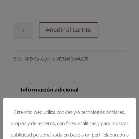
Capri.
Añadir al carrito
Palma
Wayuu
SKU:
N/D
Categoría:
VERANO MUJER
natural
&
plata
Información adicional
con
cinta
Información adicional
Este sitio web utiliza cookies y/o tecnologías similares,
Oregón.
propias y de terceros, con fines analíticas y para mostrar
cantidad
SELECCIONA TU TALLA
publicidad personalizada en base a un perfil elaborado a