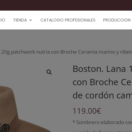
CIO
TIENDA
CATALOGO PROFESIONALES
PRODUCCION
120g patchwork nutria con Broche Ceramia marino y ribet
Boston. Lana 
con Broche Ce
de cordón cam
119.00
€
* Sombrero elaborado co