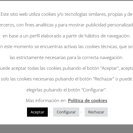
Este sitio web utiliza cookies y/o tecnologías similares, propias y de
Boston.
Añadir al c
erceros, con fines analíticas y para mostrar publicidad personaliza
Lana
en base a un perfil elaborado a partir de hábitos de navegación.
120g
n este momento se encuentras activas las cookies técnicas, que s
SKU:
N/D
Categoría:
INVIERNO
patchwork
las estrictamente necesarias para la correcta navegación.
nutria
uede aceptar todas las cookies pulsando el botón "Aceptar", acept
con
Broche
solo las cookies necesarias pulsando el botón "Rechazar" o puede
Ceramia
elegirlas pulsando el botón "Configurar".
marino
Mas información en:
Política de cookies
y
-
-
Aceptar
Configurar
Rechazar
ribete
de