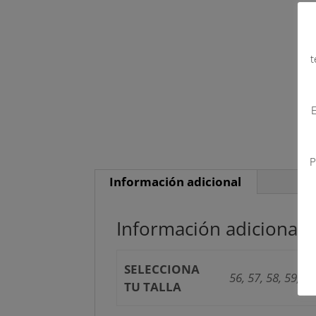
t
E
P
Información adicional
Información adicional
SELECCIONA
56, 57, 58, 59, 60
TU TALLA