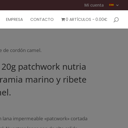
Mi cuenta
EMPRESA
CONTACTO
0 ARTÍCULOS
0.00€
e de cordón camel.
120g patchwork nutria
ramia marino y ribete
el.
n lana impermeable «patcwork» cortada