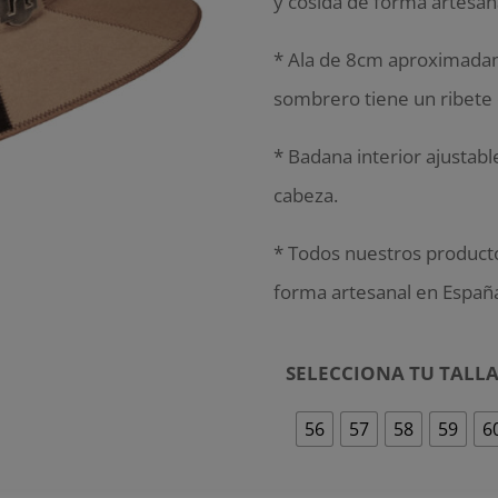
y cosida de forma artesana
* Ala de 8cm aproximada
sombrero tiene un ribete 
* Badana interior ajustabl
cabeza.
* Todos nuestros producto
forma artesanal en Españ
SELECCIONA TU TALL
56
57
58
59
6