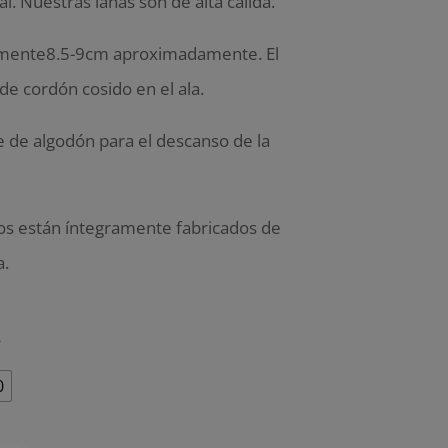
l. Nuestras lanas son de alta calida.
mente8.5-9cm aproximadamente. El
de cordón cosido en el ala.
e de algodón para el descanso de la
s están íntegramente fabricados de
a.
A
0