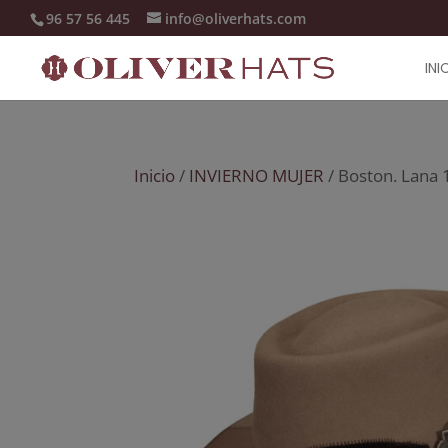
96 57 56 445
info@oliverhats.com
INI
Inicio
/
INVIERNO MUJER
/ Boston. Lana 